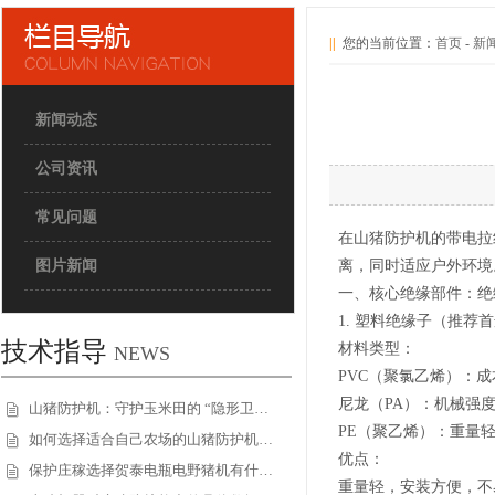
||
您的当前位置：
首页
-
新
新闻动态
公司资讯
常见问题
在山猪防护机的带电拉
图片新闻
离，同时适应户外环境
一、核心绝缘部件：绝
1. 塑料绝缘子（推荐
技术指导
材料类型：
NEWS
PVC（聚氯乙烯）：
尼龙（PA）：机械强度
山猪防护机：守护玉米田的 “隐形卫…
PE（聚乙烯）：重量
如何选择适合自己农场的山猪防护机…
优点：
保护庄稼选择贺泰电瓶电野猪机有什…
重量轻，安装方便，不易