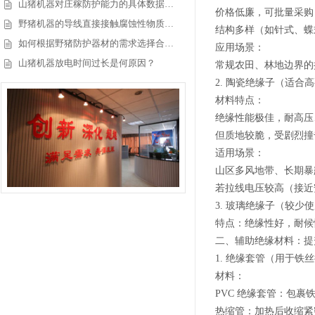
山猪机器对庄稼防护能力的具体数据…
价格低廉，可批量采购
野猪机器的导线直接接触腐蚀性物质…
结构多样（如针式、蝶
如何根据野猪防护器材的需求选择合…
应用场景：
山猪机器放电时间过长是何原因？
常规农田、林地边界的
2. 陶瓷绝缘子（适合
材料特点：
绝缘性能极佳，耐高压
但质地较脆，受剧烈撞
适用场景：
山区多风地带、长期暴
若拉线电压较高（接近
3. 玻璃绝缘子（较少
特点：绝缘性好，耐候
二、辅助绝缘材料：提
1. 绝缘套管（用于铁
材料：
PVC 绝缘套管：包
热缩管：加热后收缩紧