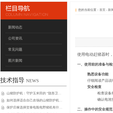
||
您的当前位置：
首页
-
新
新闻动态
公司资讯
常见问题
使用电动赶猪器时
图片新闻
一、
使用前的准备与检
熟悉设备功能
技术指导
NEWS
仔细阅读产品说
安全检查
检查设备
山猪防护机：守护玉米田的 “隐形卫…
确认电池
如何选择适合自己农场的山猪防护机…
保护庄稼选择贺泰电瓶电野猪机有什…
二、
操作中的安全规范