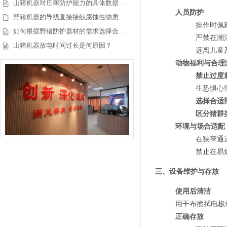
山猪机器对庄稼防护能力的具体数据…
人员防护
野猪机器的导线直接接触腐蚀性物质…
操作时佩
如何根据野猪防护器材的需求选择合…
严禁在潮
山猪机器放电时间过长是何原因？
远离儿童
动物福利与合理
禁止过度
生恐惧心
选择合适
区分猪群
环境与场合适配
在狭窄通
禁止在易
三、
设备维护与存放
使用后清洁
用干布擦拭电极
正确存放