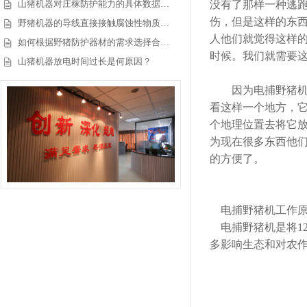
山猪机器对庄稼防护能力的具体数据…
没有了那样一种逃
伤，但是这样的东
野猪机器的导线直接接触腐蚀性物质…
人他们就觉得这样
如何根据野猪防护器材的需求选择合…
时候。我们就需要
山猪机器放电时间过长是何原因？
因为电捕野猪机它
看这样一个地方，
个地理位置去将它
为现在很多东西他
的方便了。
电捕野猪机
工作
电捕野猪机是将1
多影响生态和对农